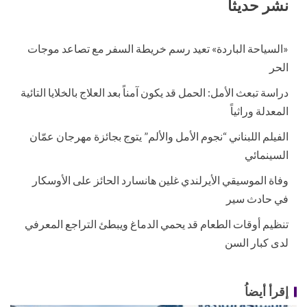
نشر حديثاُ
«السياحة الباردة» تعيد رسم خريطة السفر مع تصاعد موجات
الحر
دراسة تبعث الأمل: الحمل قد يكون آمناً بعد العلاج بالخلايا التائية
المعدلة وراثياً
الفيلم اللبناني “نجوم الأمل والألم” يتوج بجائزة مهرجان عمّان
السينمائي
وفاة الموسيقي الأيرلندي غلين هانسارد الحائز على الأوسكار
في حادث سير
تنظيم أوقات الطعام قد يحمي الدماغ ويبطئ التراجع المعرفي
لدى كبار السن
إقرأ أيضاُ