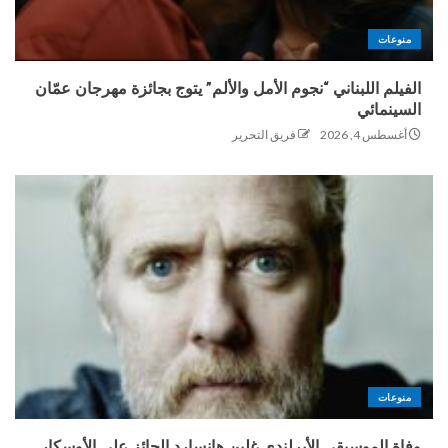
منوعات
الفيلم اللبناني “نجوم الأمل والألم” يتوج بجائزة مهرجان عمّان
السينمائي
أغسطس 4, 2026
فريق التحرير
منوعات
وفاة الموسيقي الأيرلندي غلين هانسارد الحائز على الأوسكار