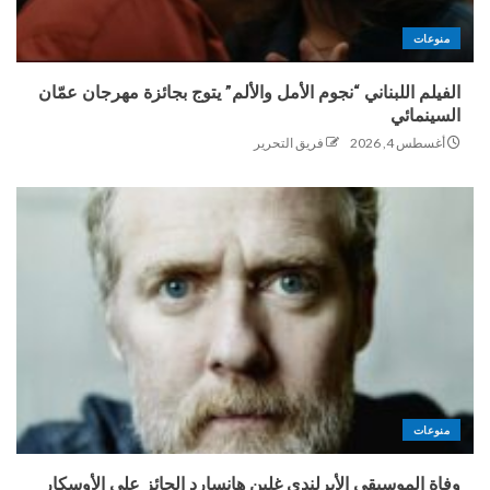
منوعات
الفيلم اللبناني “نجوم الأمل والألم” يتوج بجائزة مهرجان عمّان
السينمائي
أغسطس 4, 2026
فريق التحرير
منوعات
وفاة الموسيقي الأيرلندي غلين هانسارد الحائز على الأوسكار