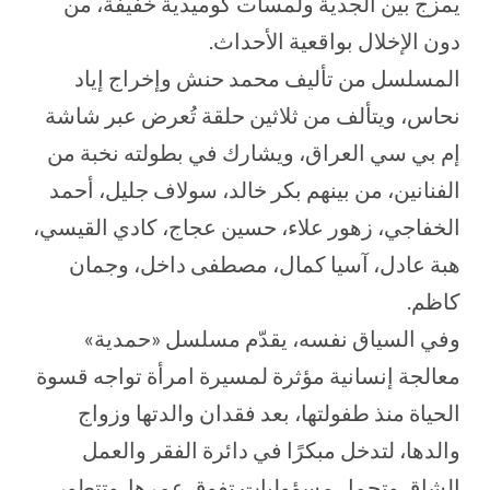
يمزج بين الجدية ولمسات كوميدية خفيفة، من
دون الإخلال بواقعية الأحداث.
المسلسل من تأليف محمد حنش وإخراج إياد
نحاس، ويتألف من ثلاثين حلقة تُعرض عبر شاشة
إم بي سي العراق، ويشارك في بطولته نخبة من
الفنانين، من بينهم بكر خالد، سولاف جليل، أحمد
الخفاجي، زهور علاء، حسين عجاج، كادي القيسي،
هبة عادل، آسيا كمال، مصطفى داخل، وجمان
كاظم.
وفي السياق نفسه، يقدّم مسلسل «حمدية»
معالجة إنسانية مؤثرة لمسيرة امرأة تواجه قسوة
الحياة منذ طفولتها، بعد فقدان والدتها وزواج
والدها، لتدخل مبكرًا في دائرة الفقر والعمل
الشاق وتحمل مسؤوليات تفوق عمرها. وتتطور