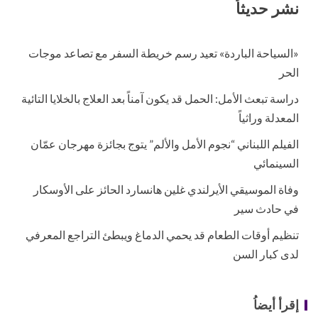
نشر حديثاُ
«السياحة الباردة» تعيد رسم خريطة السفر مع تصاعد موجات
الحر
دراسة تبعث الأمل: الحمل قد يكون آمناً بعد العلاج بالخلايا التائية
المعدلة وراثياً
الفيلم اللبناني “نجوم الأمل والألم” يتوج بجائزة مهرجان عمّان
السينمائي
وفاة الموسيقي الأيرلندي غلين هانسارد الحائز على الأوسكار
في حادث سير
تنظيم أوقات الطعام قد يحمي الدماغ ويبطئ التراجع المعرفي
لدى كبار السن
إقرأ أيضاُ