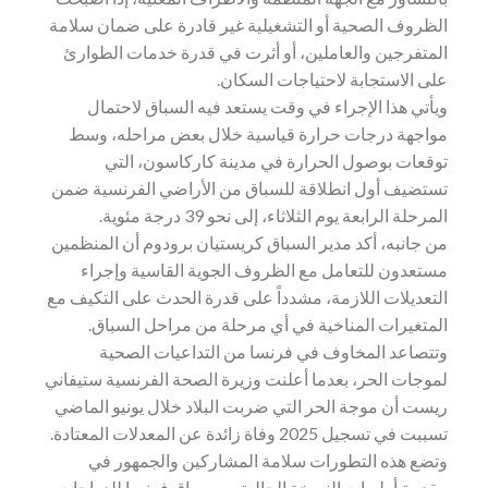
الظروف الصحية أو التشغيلية غير قادرة على ضمان سلامة
المتفرجين والعاملين، أو أثرت في قدرة خدمات الطوارئ
على الاستجابة لاحتياجات السكان.
ويأتي هذا الإجراء في وقت يستعد فيه السباق لاحتمال
مواجهة درجات حرارة قياسية خلال بعض مراحله، وسط
توقعات بوصول الحرارة في مدينة كاركاسون، التي
تستضيف أول انطلاقة للسباق من الأراضي الفرنسية ضمن
المرحلة الرابعة يوم الثلاثاء، إلى نحو 39 درجة مئوية.
من جانبه، أكد مدير السباق كريستيان برودوم أن المنظمين
مستعدون للتعامل مع الظروف الجوية القاسية وإجراء
التعديلات اللازمة، مشدداً على قدرة الحدث على التكيف مع
المتغيرات المناخية في أي مرحلة من مراحل السباق.
وتتصاعد المخاوف في فرنسا من التداعيات الصحية
لموجات الحر، بعدما أعلنت وزيرة الصحة الفرنسية ستيفاني
ريست أن موجة الحر التي ضربت البلاد خلال يونيو الماضي
تسببت في تسجيل 2025 وفاة زائدة عن المعدلات المعتادة.
وتضع هذه التطورات سلامة المشاركين والجمهور في
مقدمة أولويات النسخة الحالية من سباق فرنسا للدراجات،