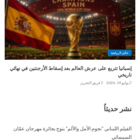
عالم الرياضة
إسبانيا تتربع على عرش العالم بعد إسقاط الأرجنتين في نهائي
تاريخي
يوليو 19, 2026
فريق التحرير
نشر حديثاُ
الفيلم اللبناني “نجوم الأمل والألم” يتوج بجائزة مهرجان عمّان
السينمائي