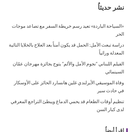
نشر حديثاُ
«السياحة الباردة» تعيد رسم خريطة السفر مع تصاعد موجات
الحر
دراسة تبعث الأمل: الحمل قد يكون آمناً بعد العلاج بالخلايا التائية
المعدلة وراثياً
الفيلم اللبناني “نجوم الأمل والألم” يتوج بجائزة مهرجان عمّان
السينمائي
وفاة الموسيقي الأيرلندي غلين هانسارد الحائز على الأوسكار
في حادث سير
تنظيم أوقات الطعام قد يحمي الدماغ ويبطئ التراجع المعرفي
لدى كبار السن
إقرأ أيضاُ