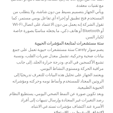
مع تقنيات معقدة.
ويأتي الجهاز بتصميم بسيط من دون شاشة، ولا يتطلب من
المستخدم فتح تطبيق أو إجراء أي تفاعل يومي مستمر، كما
تقول الشركة إنه يعمل من دون الاعتماد على اتصال Wi-Fi
أو Bluetooth أو هاتف ذكي، ما يجعله مناسبًا بصورة خاصة
لكبار السن.
ستة مستشعرات لمتابعة المؤشرات الحيوية
يضم سوار Carely ستة مستشعرات حيوية تعمل على جمع
بيانات صحية وحركية، تشمل معدل ضربات القلب، ونسبة
تشبع الأكسجين في الدم، ودرجة حرارة الجلد، إلى جانب
مراقبة الحركة ومستوى النشاط اليومي.
ويعتمد الجهاز على تحليل هذه البيانات للتعرف تدريجيًا إلى
الروتين المعتاد للمستخدم وأنماط نومه وحركته ومؤشراته
الحيوية الطبيعية.
وبعد تكوين صورة عن النمط الصحي اليومي، يستطيع النظام
رصد التغيرات غير المعتادة وإرسال تنبيهات إلى أفراد
الأسرة عند اكتشاف مؤشرات تستدعي الانتباه.
اكتشاف السقوط وزر للاستغاثة