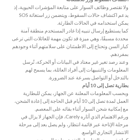
ولا تقتصر وظائف السوار على متابعة المؤشرات الحيوية، إذ
يدعم اكتشاف حالات السقوط، ويتضمن زر استغاثة SOS
يمكن استخدامه في الحالات الطارئة.
كما يستطيع إرسال تنبيه إذا غادر المستخدم منطقة آمنة
محددة مسبقًا، وهي ميزة قد تكون مهمة للعائلات التي ترعى
كبار السن وتحتاج إلى الاطمئنان على سلامتهم أثناء وجودهم
بمفردهم.
وعند رصد تغير غير معتاد في البيانات أو الحركة، تُرسل
المعلومات والتنبيهات إلى أفراد العائلة، بما يسمح لهم
بالتدخل أو التواصل بسرعة عند الضرورة.
بطارية تصل إلى 10 أيام
وبحسب المعلومات المعلنة عن الجهاز، يمكن للبطارية
العمل لمدة تصل إلى 10 أيام قبل الحاجة إلى إعادة الشحن،
مع إمكانية شحن السوار أثناء بقائه على المعصم.
ورغم الاهتمام الذي أثاره Carely، فإن الجهاز لا يزال في
مرحلة الإتاحة عبر قائمة انتظار، ولم يصل بعد إلى مرحلة
الانتشار التجاري الواسع.
كما تبقى بعض التفاصيل التقنية بحاجة إلى مزيد من