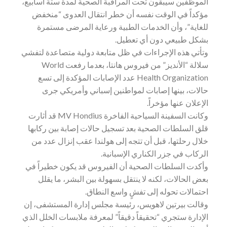
الموظفين سيبقون تحت المراقبة الصحية لمدة ستة أسابيع،
مؤكداً في الوقت نفسه أن خطر انتقال العدوى “منخفض
للغاية”، وأن الخدمات الطبية ورعاية المرضى مستمرة
بشكل طبيعي دون أي تعطيل.
وتأتي هذه الإجراءات في ظل متابعة دولية متصاعدة لتفشي
سلالة “الأنديز” من فيروس هانتا، بعدما رفعت World
Health Organization عدد الإصابات المؤكدة إلى تسع
حالات، بينها إصابات لمواطنين إسباني وأمريكي جرى
الإعلان عنها مؤخراً.
وكانت السفينة السياحية الفاخرة MV Hondius قد أثارت
قلق السلطات الصحية بعد تسجيل حالات إصابة بين ركابها
خلال رحلتها، قبل أن تتجه إلى هولندا عقب إنزال عدد من
الركاب في جزر الكناري الإسبانية.
وأكدت السلطات الصحية أن الفيروس قد يكون خطيراً في
بعض الحالات، لكنه لا ينتقل بسهولة بين البشر، ما يقلل
احتمالات تحوله إلى تفشٍ واسع النطاق.
وقالت بيرتين لاهويس، رئيسة مجلس إدارة المستشفى، إن
الإدارة ستجري “تحقيقاً دقيقاً” لمعرفة ملابسات الخلل الذي