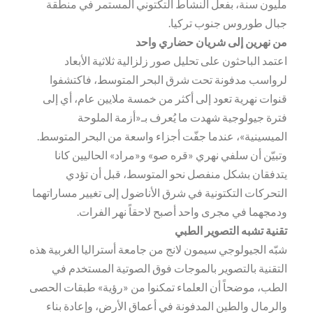
مليون سنة، بفعل النشاط التكتوني المستمر في منطقة
جبال طوروس جنوب تركيا.
من نهرين إلى شريان حضاري واحد
اعتمد الباحثون على تحليل صور زلزالية ثلاثية الأبعاد
لرواسب مدفونة تحت شرق البحر المتوسط، فاكتشفوا
قنوات نهرية تعود إلى أكثر من خمسة ملايين عام، أي إلى
فترة جيولوجية شهدت ما يُعرف بـ«أزمة الملوحة
الميسينية»، عندما جفّت أجزاء واسعة من البحر المتوسط.
وتبيّن أن سلفي نهري «قره صو» و«مراد» الحاليين كانا
يتدفقان بشكل منفصل نحو المتوسط، قبل أن تؤدي
التحركات التكتونية في شرق الأناضول إلى تغيير مساراتهما
ودمجهما في مجرى واحد أصبح لاحقاً نهر الفرات.
تقنية تشبه التصوير الطبي
شبّه الجيولوجي سيمون لانج من جامعة أستراليا الغربية هذه
التقنية بالتصوير بالموجات فوق الصوتية المستخدم في
الطب، موضحاً أن العلماء تمكنوا من «رؤية» طبقات الحصى
والرمال والطين المدفونة في أعماق الأرض، وإعادة بناء