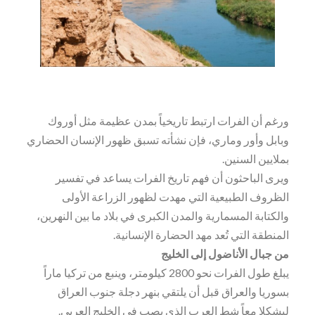
ورغم أن الفرات ارتبط تاريخياً بمدن عظيمة مثل أوروك
وبابل وأور وماري، فإن نشأته تسبق ظهور الإنسان الحضاري
بملايين السنين.
ويرى الباحثون أن فهم تاريخ الفرات يساعد في تفسير
الظروف الطبيعية التي مهدت لظهور الزراعة الأولى
والكتابة المسمارية والمدن الكبرى في بلاد ما بين النهرين،
المنطقة التي تُعد مهد الحضارة الإنسانية.
من جبال الأناضول إلى الخليج
يبلغ طول الفرات نحو 2800 كيلومتر، وينبع من تركيا ماراً
بسوريا والعراق قبل أن يلتقي بنهر دجلة جنوب العراق
ليشكلا معاً شط العرب الذي يصب في الخليج العربي.