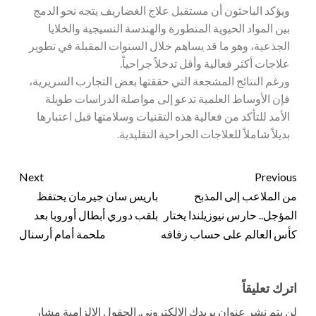
ويؤكد الباحثون أن مستقبل علاج الغضاريف يتجه نحو الدمج
بين المواد الحيوية المتطورة والهندسة النسيجية والخلايا
الجذعية، وهو ما قد يساهم خلال السنوات المقبلة في تطوير
علاجات أكثر فعالية وأقل تدخلاً جراحياً.
ورغم النتائج المشجعة التي حققتها بعض التجارب السريرية،
فإن الأوساط العلمية تدعو إلى مواصلة الدراسات طويلة
الأمد للتأكد من فعالية هذه التقنيات وسلامتها قبل اعتبارها
بديلاً شاملاً للعلاجات الجراحية التقليدية.
Next
Previous
من الملاعب إلى المذبح
باريس سان جيرمان يحتفظ
المؤجل.. حارس نيوزيلندا يختار
بلقب دوري أبطال أوروبا بعد
كأس العالم على حساب زفافه
ملحمة أمام أرسنال
اترك تعليقاً
لن يتم نشر عنوان بريدك الإلكتروني.
الحقول الإلزامية مشار