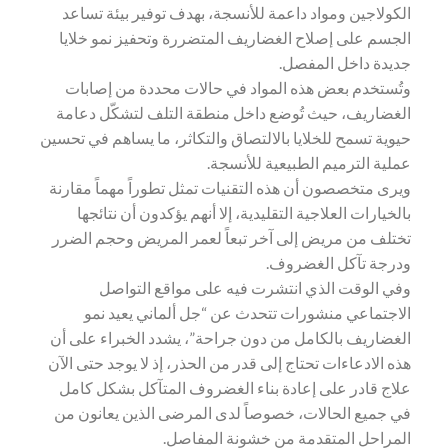
الكولاجين ومواد داعمة للأنسجة، بهدف توفير بيئة تساعد
الجسم على إصلاح الغضاريف المتضررة وتحفيز نمو خلايا
جديدة داخل المفصل.
وتُستخدم بعض هذه المواد في حالات محددة من إصابات
الغضاريف، حيث تُوضع داخل منطقة التلف لتشكّل دعامة
حيوية تسمح للخلايا بالالتصاق والتكاثر، ما يساهم في تحسين
عملية الترميم الطبيعية للأنسجة.
ويرى متخصصون أن هذه التقنيات تمثل تطوراً مهماً مقارنة
بالخيارات العلاجية التقليدية، إلا أنهم يؤكدون أن نتائجها
تختلف من مريض إلى آخر تبعاً لعمر المريض وحجم الضرر
ودرجة تآكل الغضروف.
وفي الوقت الذي انتشرت فيه على مواقع التواصل
الاجتماعي منشورات تتحدث عن “جل ألماني يعيد نمو
الغضاريف بالكامل من دون جراحة”، يشدد الخبراء على أن
هذه الادعاءات تحتاج إلى قدر من الحذر، إذ لا يوجد حتى الآن
علاج قادر على إعادة بناء الغضروف المتآكل بشكل كامل
في جميع الحالات، خصوصاً لدى المرضى الذين يعانون من
المراحل المتقدمة من خشونة المفاصل.