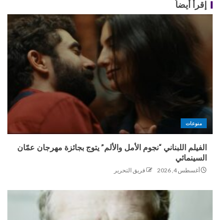
إقرأ أيضاُ
منوعات
الفيلم اللبناني “نجوم الأمل والألم” يتوج بجائزة مهرجان عمّان
السينمائي
أغسطس 4, 2026
فريق التحرير