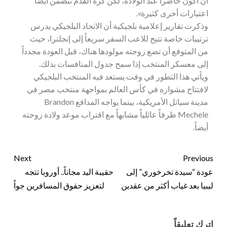
أن أكون حاضراً عند الولادة، لكن كرة القدم تتضمن أيضاً
اعتبارات أخرى كثيرة».
وذكرت تقارير إعلامية بلجيكية أن الاتحاد البلجيكي يدرس
ترتيبات خاصة تتيح للاعب السفر سريعاً إلى إنجلترا، حيث
من المتوقع أن تضع زوجته مولودها هناك، قبل العودة مجدداً
إلى معسكر المنتخب إذا سمح جدول المنافسات بذلك.
ويأتي هذا التطور في وقت يستعد فيه المنتخب البلجيكي
لافتتاح مشواره في كأس العالم بمواجهة منتخب مصر في
مدينة سياتل الأمريكية، بينما يواجه المدافع Brandon
Mechele ظرفاً عائلياً مشابهاً مع اقتراب موعد ولادة زوجته
أيضاً.
Next
Previous
عودة “سيدة تخرخوري” إلى
حقيبة اليد مجاناً.. أوروبا تتجه
ليبيا بعد غياب أكثر من عقدين
لتعزيز حقوق المسافرين جواً
اترك تعليقاً