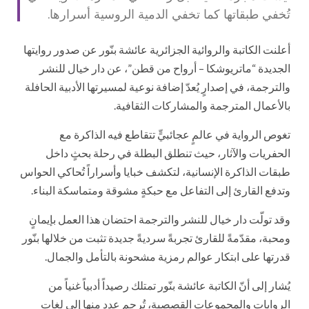
تُخفي طبقاتها كما تخفي الدمية الروسية أسرارها.
أعلنت الكاتبة والروائية الجزائرية عائشة بنّور عن صدور روايتها
الجديدة “ماتريوشكا – أرواح من قطن”، عن دار خيال للنشر
والترجمة، في إصدارٍ يُعدّ إضافة نوعية لمسيرتها الأدبية الحافلة
بالأعمال المترجمة والمشاركات الثقافية.
تغوص الرواية في عالمٍ عجائبيٍّ تتقاطع فيه الذاكرة مع
الحفريات والآثار، حيث تنطلق البطلة في رحلة بحثٍ داخل
طبقات الذاكرة الإنسانية، لتكشف خبايا وأسراراً تُحاكي الحواس
وتدفع القارئ إلى التفاعل مع حبكةٍ مشوقة ومتماسكة البناء.
وقد تولّت دار خيال للنشر والترجمة احتضان هذا العمل بإيمانٍ
ومحبة، مقدّمةً للقارئ تجربةً سرديةً جديدة تثبت من خلالها بنّور
قدرتها على ابتكار عوالم رمزية مشحونة بالتأمل والجمال.
يُشار إلى أنّ الكاتبة عائشة بنّور تمتلك رصيداً أدبياً غنياً من
الروايات والمجموعات القصصية، تُرجِم عدد منها إلى لغاتٍ