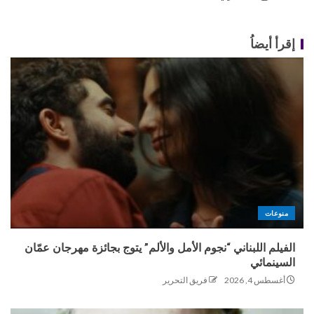
إقرأ أيضاُ
منوعات
الفيلم اللبناني “نجوم الأمل والألم” يتوج بجائزة مهرجان عمّان
السينمائي
أغسطس 4, 2026
فريق التحرير