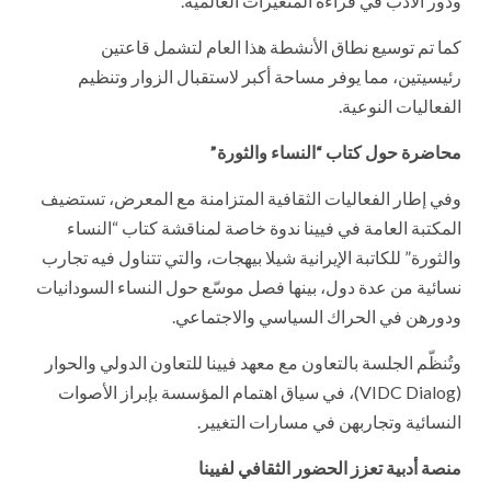
ودور الأدب في قراءة المتغيرات العالمية.
كما تم توسيع نطاق الأنشطة هذا العام لتشمل قاعتين
رئيسيتين، مما يوفر مساحة أكبر لاستقبال الزوار وتنظيم
الفعاليات النوعية.
محاضرة حول كتاب “النساء والثورة”
وفي إطار الفعاليات الثقافية المتزامنة مع المعرض، تستضيف
المكتبة العامة في فيينا ندوة خاصة لمناقشة كتاب “النساء
والثورة” للكاتبة الإيرانية شيلا بيهجات، والتي تتناول فيه تجارب
نسائية من عدة دول، بينها فصل موسّع حول النساء السودانيات
ودورهن في الحراك السياسي والاجتماعي.
وتُنظّم الجلسة بالتعاون مع معهد فيينا للتعاون الدولي والحوار
(VIDC Dialog)، في سياق اهتمام المؤسسة بإبراز الأصوات
النسائية وتجاربهن في مسارات التغيير.
منصة أدبية تعزز الحضور الثقافي لفيينا