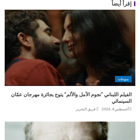
إقرأ أيضاُ
منوعات
الفيلم اللبناني “نجوم الأمل والألم” يتوج بجائزة مهرجان عمّان
السينمائي
أغسطس 4, 2026
فريق التحرير