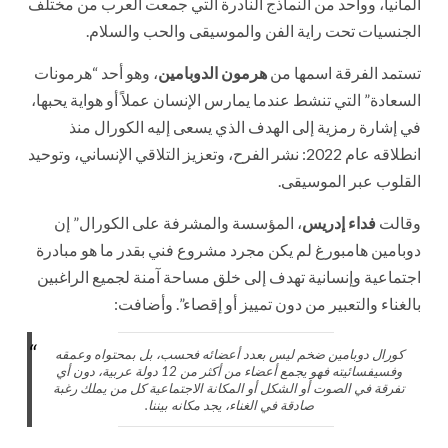
ألمانيا، وواحد من النماذج النادرة التي جمعت العرب من مختلف
الجنسيات تحت راية الفن والموسيقى والحب والسلام.
تستمد الفرقة اسمها من
هرمون الدوبامين
، وهو أحد “هرمونات
السعادة” التي تنشط عندما يمارس الإنسان عملاً أو هواية يحبها،
في إشارة رمزية إلى الهدف الذي يسعى إليه الكورال منذ
انطلاقه عام 2022: نشر الفرح، وتعزيز التلاقي الإنساني، وتوحيد
القلوب عبر الموسيقى.
وقالت
فداء إدريس
، المؤسسة والمشرفة على الكورال” إن
دوبامين هامبورغ لم يكن مجرد مشروع فني بقدر ما هو مبادرة
اجتماعية وإنسانية تهدف إلى خلق مساحة آمنة لجميع الراغبين
بالغناء والتعبير من دون تمييز أو إقصاء”. وأضافت:
كورال دوبامين ضخم ليس بعدد أعضائه فحسب، بل بمحتواه وعمقه
وفسيفسائيته فهو يجمع أعضاء من أكثر من 12 دولة عربية، دون أي
تفرقة في الصوت أو الشكل أو المكانة الاجتماعية كل من يملك رغبة
صادقة في الغناء، يجد مكانه بيننا.