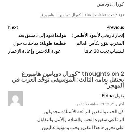
كورال دوبامين
تعدد ثقافات
غناء
كورال دوبامين
هامبورغ
Tags:
Next
Previous
إنجاز تاريخي لأسود الأطلس:
هولندا تعود إلى دمشق بعد
المغرب يتوّج بكأس العالم
قطيعة طويلة: مباحثات حول
للشباب تحت 20 عامًا
عودة اللاجئين وإعادة الإعمار
2 thoughts on “
كورال دوبامين هامبورغ
يحتفل بعامه الثالث: الموسيقى توحّد العرب في
المهجر
”
يقول
Fidaa
:
أكتوبر 21, 2025 الساعة 11:22 ص
كل الحب والتقدير للرائعة الأستاذة مجدولين
الرفاعي سفيرة الحب والسلام والأمل والتفاؤل
على تحريرها هذا التقرير بحب ومهنية عاليتين