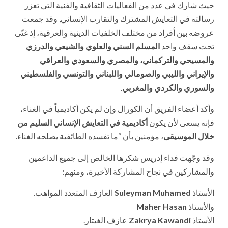
حيث شارك في عدد من الفعاليات الثقافية والفنية التي تعزز
رسالته في التعايش المشترك والتقارب الإنساني, وقد جمعت
عروضه بين أفراد من مختلف الخلفيات الدينية والعرقية، إذ غنّى
تحت سقف واحد
المسلم السني والعلوي والشيعي والدرزي
والمسيحي والتركماني، والمصري والسعودي والعراقي
والإيراني والليبي والصومالي واللبناني والتونسي والفلسطيني
والسوري والكردي والمغربي
.
وأكد أعضاء الفريق أن الكورال وإن لم يكن أكاديمياً في الغناء،
فإنه يسعى لأن يكون
أكاديمية في التعايش الإنساني السليم من
خلال الموسيقى
، مؤمنين بأن “ما تفسده الطائفية يصلحه الغناء.
وقد وجّهت فداء إدريس شكرها الخالص إلى جميع الداعمين
والمشاركين في نجاح المشاركة الأخيرة، ومنهم:
الأستاذ
Suleyman Muhamed
العازف المتعدد المواهب.
والأستاذ
Maher Hasan
الأستاذ
Zakrya Kawandi
عازف الغيتار.