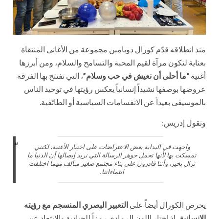
منذ انطلاقه قدّم كورال دوبامين مجموعة من الأغاني المنتقاة
بعناية لتكون مرآة لقيم المحبة والتسامح والسلام، ومن أبرزها
أغنية
“ما أحلى أن نعيش في حب وسلام”
، التي تفتتح بها الفرقة
عروضها بوصفها نشيداً إنسانياً يعكس رؤيتها في توحيد الناس
بالموسيقى بعيداً عن الانقسامات السياسية أو الطائفية.
وتقول إدريس:
واجهت في البداية بعض الاعتراضات على اختيار الأغنية، لكنني
تمسكت بها لأنها تحمل جوهر الرسالة التي نريد إيصالها أن الدنيا ما
تزال بخير، وأننا قادرون على بناء مجتمع صغير متآلف مهما اختلفت
انتماءاتنا
.
يحرص الكورال أيضاً على
التعبير البصري المنسجم مع رؤيته
الإنسانية
، إذ اختار اللون الرمادي رمزاً للحيادية والابتعاد عن