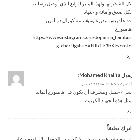
كل الشكر لها ولهذا المنبر الرائع الذي أوصل رسالتنا
بكل صدق وأمانة واجتهاد
فداء إدريس مديرة ومؤسسة كورال دوبامين
هامبورغ
https://www.instagram.com/dopamin_hambur
g_chor?igsh=YXNlbTk3bXkxdmJo
رد
يقول
Mohamed Khalifa
:
أكتوبر 22, 2025 الساعة 8:58 ص
شيء جميل ومشرف أن يكون في هامبورج ألمانيا
مثل هذه الجهود الكريمة
رد
اترك تعليقاً
لن يتم نشر عنوان بريدك الإلكتروني.
الحقول الإلزامية مشار