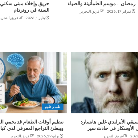
رمضان… موسم الطمأنينة والضياء
حريق وإخلاء مبنى سكني 
السنة في روتردام
فبراير 17, 2026
فريق التحرير
يناير 1, 2026
فريق التحرير
طب و علوم
سيقي الأيرلندي غلين هانسارد
تنظيم أوقات الطعام قد يحمي ال
ى الأوسكار في حادث سير
ويبطئ التراجع المعرفي لدى كبا
فريق التحرير
يوليو 29, 2026
فريق التحرير