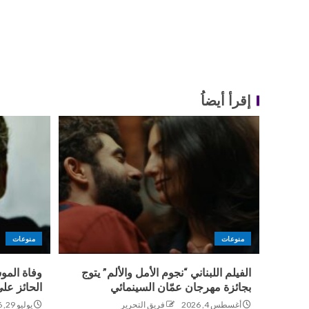
إقرأ أيضاُ
منوعات
منوعات
الفيلم اللبناني “نجوم الأمل والألم” يتوج
وفاة المو
بجائزة مهرجان عمّان السينمائي
الحائز عل
أغسطس 4, 2026
فريق التحرير
يوليو 29, 2026