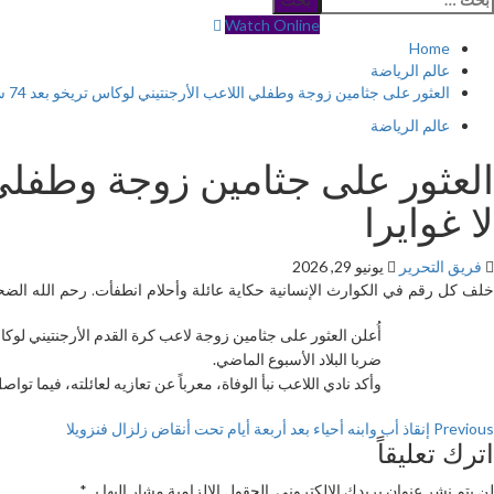
Watch Online
Home
عالم الرياضة
العثور على جثامين زوجة وطفلي اللاعب الأرجنتيني لوكاس تريخو بعد 74 ساعة من البحث في لا غوايرا
عالم الرياضة
لا غوايرا
فريق التحرير
يونيو 29, 2026
خلف كل رقم في الكوارث الإنسانية حكاية عائلة وأحلام انطفأت. رحم الله الضحاي
ضربا البلاد الأسبوع الماضي.
وأكد نادي اللاعب نبأ الوفاة، معرباً عن تعازيه لعائلته، فيما ت
Previous
إنقاذ أب وابنه أحياء بعد أربعة أيام تحت أنقاض زلزال فنزويلا
اترك تعليقاً
لن يتم نشر عنوان بريدك الإلكتروني.
الحقول الإلزامية مشار إليها بـ
*