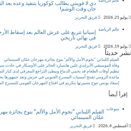
عالم الرياضة
دي لا فوينتي يطالب كوكوريا بتنفيذ وعده بعد التت
حان وقت الوشم!
يوليو 21, 2026
فريق التحرير
عالم الرياضة
إسبانيا تتربع على عرش العالم بعد إسقاط الأرج
في نهائي تاريخي
يوليو 19, 2026
فريق التحرير
نشر حديثاُ
الفيلم اللبناني “نجوم الأمل والألم” يتوج بجائزة مهرجان عمّان السينمائي
وفاة الموسيقي الأيرلندي غلين هانسارد الحائز على الأوسكار في حادث سي
تنظيم أوقات الطعام قد يحمي الدماغ ويبطئ التراجع المعرفي لدى كبار ال
ماجدة الرومي تفتتح أمسيات المسرح الجنوبي في جرش وتعد جمهورها ب
إسعاد يونس تتوج مسيرتها بتكريم في افتتاح المهرجان القومي للمسرح ا
إقرأ أيضاُ
منوعات
الفيلم اللبناني “نجوم الأمل والألم” يتوج بجائزة مه
عمّان السينمائي
أغسطس 4, 2026
فريق التحرير