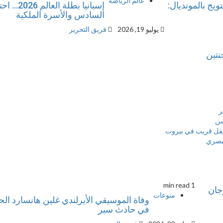
عالم الرياضة
ويج بالمونديال:
إسبانيا 
السادس والأسرة الملكية
يوليو 19, 2026
فريق التحرير
نتين
ر
سن
حفل قريب في بيروت
لمصري
1 min read
رجان
منوعات
وفاة الموسيقي الأيرلندي غلين هانسارد الح
في حادث سير