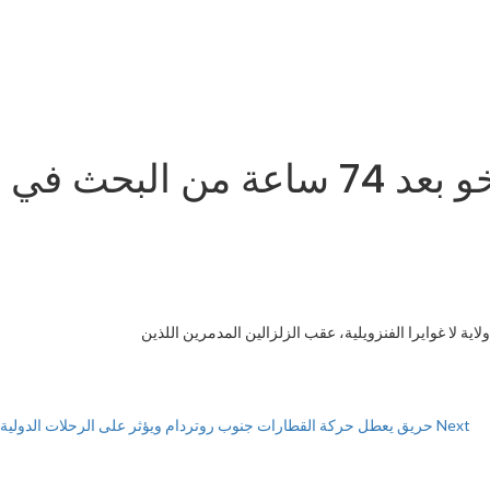
العثور على جثامين زوجة وطفلي اللاعب الأرجنتيني لوكاس تريخو بعد 74 ساعة من البحث في
ليه، بعد عملية بحث استمرت 74 ساعة بين أنقاض مبانٍ منهارة في ولاية لا غوايرا الفنزويلية، عقب الزلزالين المدمرين اللذين
Next
حريق يعطل حركة القطارات جنوب روتردام ويؤثر على الرحلات الدولية