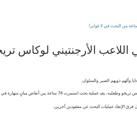
ا وألهم ذويهم الصبر والسلوان.
أُعلن العثور على جثامين زوجة لاعب كرة القدم الأرجنتيني لوكاس تريخو وطف
واصل فرق الإنقاذ عمليات البحث عن مفقودين آخرين.