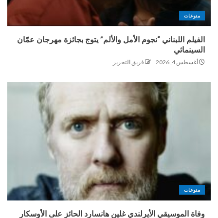
منوعات
الفيلم اللبناني “نجوم الأمل والألم” يتوج بجائزة مهرجان عمّان
السينمائي
أغسطس 4, 2026
فريق التحرير
منوعات
وفاة الموسيقي الأيرلندي غلين هانسارد الحائز على الأوسكار