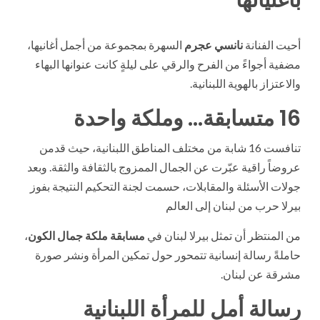
أحيت الفنانة
نانسي عجرم
السهرة بمجموعة من أجمل أغانيها،
مضفية أجواءً من الفرح والرقي على ليلةٍ كانت عنوانها البهاء
والاعتزاز بالهوية اللبنانية.
16 متسابقة… وملكة واحدة
تنافست 16 شابة من مختلف المناطق اللبنانية، حيث قدمن
عروضاً راقية عبّرت عن الجمال الممزوج بالثقافة والثقة. وبعد
جولات الأسئلة والمقابلات، حسمت لجنة التحكيم النتيجة بفوز
بيرلا حرب من لبنان إلى العالم
من المنتظر أن تمثل بيرلا لبنان في
مسابقة ملكة جمال الكون
،
حاملةً رسالة إنسانية تتمحور حول تمكين المرأة ونشر صورة
مشرقة عن لبنان.
رسالة أمل للمرأة اللبنانية