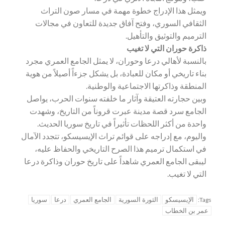
ويمثل هذا الإدراج خطوة مهمة في مسار صون التراث
الثقافي السوري، وفتح آفاق جديدة للتعاون في مجالات
الترميم والتوثيق والتأهيل.
ذاكرة حوران التي لا تغيب
بالنسبة لأهالي درعا وحوران، لا يمثل الجامع العمري مجرد
بناء تاريخي أو مكان للعبادة، بل يشكل جزءاً أصيلاً من هوية
المنطقة وذاكرتها الاجتماعية والوطنية.
وبين حجارته العتيقة وآثار ما خلفته سنوات الحرب، يواصل
الجامع سرد قصة مدينة عبرت قروناً من التاريخ، وشهدت
واحدة من أكثر اللحظات تأثيراً في تاريخ سوريا الحديث.
واليوم، مع إدراجه على قوائم تراث الإيسيسكو، تتجدد الآمال
في استكمال ترميم هذا الصرح التاريخي والحفاظ عليه،
ليبقى الجامع العمري شاهداً على تاريخ حوران وذاكرة درعا
التي لا تغيب.
الإيسيسكو
الثورة السورية
الجامع العمري
درعا
سوريا
Tags:
عمر بن الخطاب