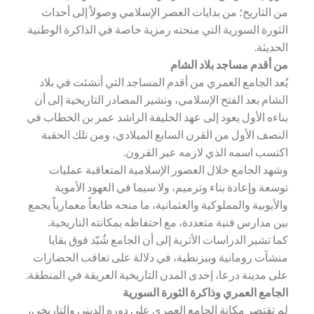
من التاريخ؛ من بدايات العصر الإسلامي وصولاً إلى أحداث
الثورة السورية التي منحته رمزية خاصة في الذاكرة الوطنية
الحديثة.
من أقدم مساجد بلاد الشام
يُعد الجامع العمري من أقدم المساجد التي أنشئت في بلاد
الشام بعد الفتح الإسلامي، وتشير المصادر التاريخية إلى أن
بناءه الأول يعود إلى عهد الخليفة الراشد عمر بن الخطاب في
النصف الأول من القرن السابع الميلادي، ومن تلك الحقبة
اكتسب اسمه الذي لازمه عبر القرون.
وشهد الجامع خلال العصور الإسلامية المتعاقبة عمليات
توسعة وإعادة بناء وترميم، ولا سيما في العهود الأموية
والأيوبية والمملوكية والعثمانية، ما منحه طابعاً معمارياً يجمع
بين مدارس فنية متعددة، مع احتفاظه بمكانته التاريخية.
كما تشير الدراسات الأثرية إلى أن الجامع شُيّد فوق بقايا
منشآت رومانية وبيزنطية، في دلالة على تعاقب الحضارات
على مدينة درعا، إحدى المدن التاريخية العريقة في المنطقة.
الجامع العمري وذاكرة الثورة السورية
لم تقتصر مكانة الجامع العمري على دوره الديني والتاريخي،