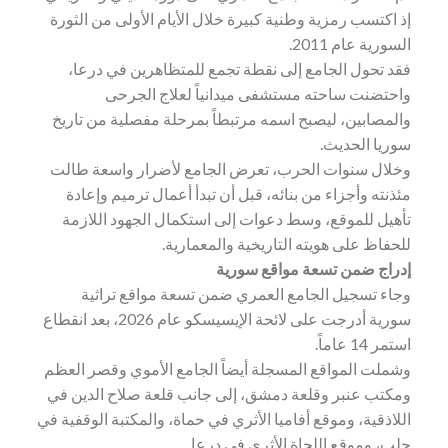
إذ اكتسب رمزية وطنية كبيرة خلال الأيام الأولى من الثورة
السورية عام 2011.
فقد تحول الجامع إلى نقطة تجمع للمتظاهرين في درعا،
واحتضنت ساحته مستشفى ميدانياً لعلاج الجرحى
والمصابين، ليصبح اسمه مرتبطاً بمرحلة مفصلية من تاريخ
سوريا الحديث.
وخلال سنوات الحرب، تعرض الجامع لأضرار واسعة طالت
مئذنته وأجزاء من بنائه، قبل أن تبدأ أعمال ترميم وإعادة
تأهيل للموقع، وسط دعوات إلى استكمال الجهود اللازمة
للحفاظ على هويته التاريخية والمعمارية.
إدراج ضمن تسعة مواقع سورية
وجاء تسجيل الجامع العمري ضمن تسعة مواقع تراثية
سورية أدرجت على لائحة الإيسيسكو عام 2026، بعد انقطاع
استمر 14 عاماً.
وشملت المواقع المسجلة أيضاً الجامع الأموي وقصر العظم
ومكتب عنبر وقلعة دمشق، إلى جانب قلعة صلاح الدين في
اللاذقية، وموقع أفاميا الأثري في حماة، والمكتبة الوقفية في
حلب، وموقع اللجاة الأثري في درعا.