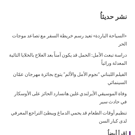
نشر حديثاُ
«السياحة الباردة» تعيد رسم خريطة السفر مع تصاعد موجات
الحر
دراسة تبعث الأمل: الحمل قد يكون آمناً بعد العلاج بالخلايا التائية
المعدلة وراثياً
الفيلم اللبناني “نجوم الأمل والألم” يتوج بجائزة مهرجان عمّان
السينمائي
وفاة الموسيقي الأيرلندي غلين هانسارد الحائز على الأوسكار
في حادث سير
تنظيم أوقات الطعام قد يحمي الدماغ ويبطئ التراجع المعرفي
لدى كبار السن
إقرأ أيضاُ