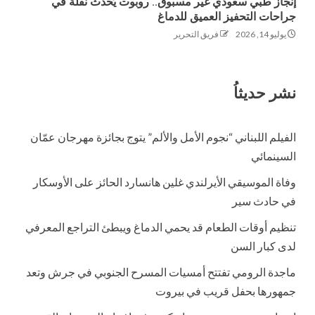
إنجاز طبي سعودي غير مسبوق.. روبوت يُحدث نقلة في
جراحات التحفيز العميق للدماغ
يوليو 14, 2026
فريق التحرير
نشر حديثاُ
الفيلم اللبناني “نجوم الأمل والألم” يتوج بجائزة مهرجان عمّان
السينمائي
وفاة الموسيقي الأيرلندي غلين هانسارد الحائز على الأوسكار
في حادث سير
تنظيم أوقات الطعام قد يحمي الدماغ ويبطئ التراجع المعرفي
لدى كبار السن
ماجدة الرومي تفتتح أمسيات المسرح الجنوبي في جرش وتعد
جمهورها بحفل قريب في بيروت