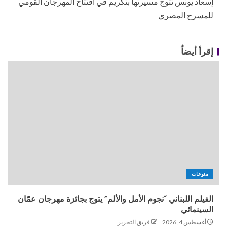
إسعاد يونس تتوج مسيرتها بتكريم في افتتاح المهرجان القومي
للمسرح المصري
إقرأ أيضاُ
منوعات
الفيلم اللبناني “نجوم الأمل والألم” يتوج بجائزة مهرجان عمّان
السينمائي
أغسطس 4, 2026
فريق التحرير