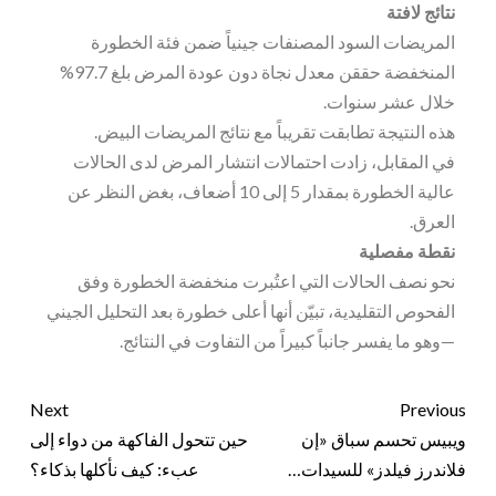
نتائج لافتة
المريضات السود المصنفات جينياً ضمن فئة الخطورة
المنخفضة حققن معدل نجاة دون عودة المرض بلغ 97.7%
خلال عشر سنوات.
هذه النتيجة تطابقت تقريباً مع نتائج المريضات البيض.
في المقابل، زادت احتمالات انتشار المرض لدى الحالات
عالية الخطورة بمقدار 5 إلى 10 أضعاف، بغض النظر عن
العرق.
نقطة مفصلية
نحو نصف الحالات التي اعتُبرت منخفضة الخطورة وفق
الفحوص التقليدية، تبيّن أنها أعلى خطورة بعد التحليل الجيني
—وهو ما يفسر جانباً كبيراً من التفاوت في النتائج.
Next
Previous
ويبيس تحسم سباق «إن
حين تتحول الفاكهة من دواء إلى
فلاندرز فيلدز» للسيدات…
عبء: كيف نأكلها بذكاء؟