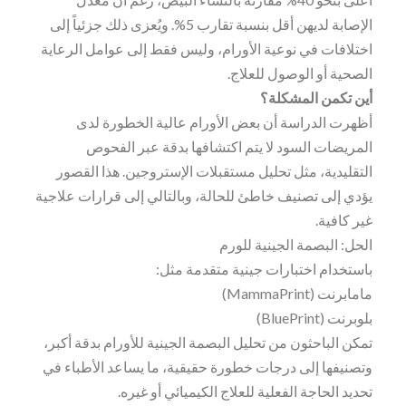
الإصابة لديهن أقل بنسبة تقارب 5%. ويُعزى ذلك جزئياً إلى
اختلافات في نوعية الأورام، وليس فقط إلى عوامل الرعاية
الصحية أو الوصول للعلاج.
أين تكمن المشكلة؟
أظهرت الدراسة أن بعض الأورام عالية الخطورة لدى
المريضات السود لا يتم اكتشافها بدقة عبر الفحوص
التقليدية، مثل تحليل مستقبلات الإستروجين. هذا القصور
يؤدي إلى تصنيف خاطئ للحالة، وبالتالي إلى قرارات علاجية
غير كافية.
الحل: البصمة الجينية للورم
باستخدام اختبارات جينية متقدمة مثل:
مامابرنت (MammaPrint)
بلوبرنت (BluePrint)
تمكن الباحثون من تحليل البصمة الجينية للأورام بدقة أكبر،
وتصنيفها إلى درجات خطورة حقيقية، ما يساعد الأطباء في
تحديد الحاجة الفعلية للعلاج الكيميائي أو غيره.