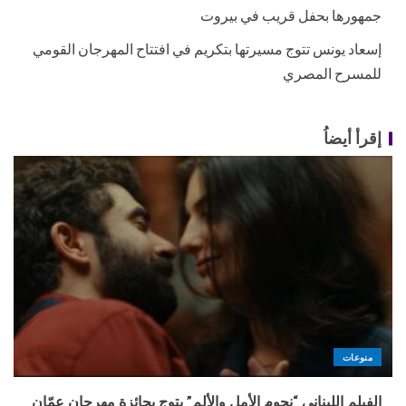
جمهورها بحفل قريب في بيروت
إسعاد يونس تتوج مسيرتها بتكريم في افتتاح المهرجان القومي
للمسرح المصري
إقرأ أيضاُ
منوعات
الفيلم اللبناني “نجوم الأمل والألم” يتوج بجائزة مهرجان عمّان