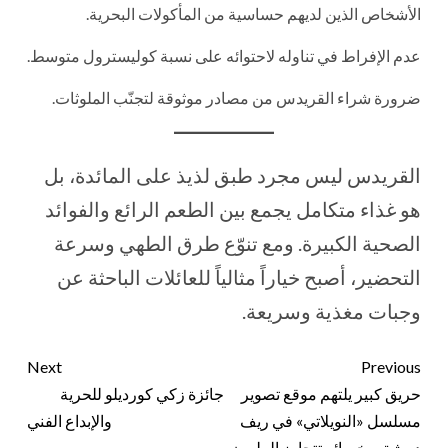
الأشخاص الذين لديهم حساسية من المأكولات البحرية.
عدم الإفراط في تناوله لاحتوائه على نسبة كوليسترول متوسط.
ضرورة شراء القريدس من مصادر موثوقة لتجنّب الملوثات.
القريدس ليس مجرد طبق لذيذ على المائدة، بل
هو غذاء متكامل يجمع بين الطعم الرائع والفوائد
الصحية الكبيرة. ومع تنوّع طرق الطهي وسرعة
التحضير، أصبح خياراً مثالياً للعائلات الباحثة عن
وجبات مغذية وسريعة.
Next
Previous
حريق كبير يلتهم موقع تصوير
جائزة زكي كورديلو للحرية
مسلسل «النويلاتي» في ريف
والإبداع الفني
دمشق وخسائر تتجاوز المليون