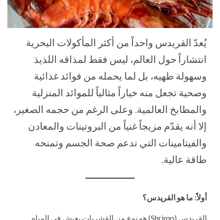
يُعدّ القريدس واحداً من أكثر المأكولات البحرية
انتشاراً حول العالم، ليس فقط لمذاقه اللذيذ
وسهولة طهيه، بل لما يحمله من فوائد غذائية
وصحية تجعل منه خياراً مثالياً للموائد المنزلية
والمطابخ العالمية. وعلى الرغم من حجمه الصغير،
إلا أنه يقدّم مزيجاً غنياً من البروتينات والمعادن
والفيتامينات التي تدعم صحة الجسم وتمنحه
طاقة عالية.
أولاً: ما هو القريدس؟
القريدس (Shrimp) هو نوع من القشريات يعيش في المياه