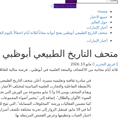
Watch Online
Home
جميع الاخبار
حول العالم
أخبار الإمارات
متحف التاريخ الطبيعي أبوظبي يفتح أبوابه مجاناً لثلاثة أيام احتفالاً باليوم ا
أخبار الإمارات
متحف التاريخ الطبيعي أبوظبي يفتح
فريق التحرير
مايو 13, 2026
ثلاثة أيام مجانية من الاكتشاف والمتعة العلمية في أبوظبي… فرصة مثالية للعائ
بالأنشطة التفاعلية والتجارب العلمية المناسبة لمختلف الأعمار.
ويقدّم المتحف يومي 16 و17 مايو مجمو
الضوء: الألوان والظلال”، إضافة إلى “مختبر أضواء المجموعات 
كما تتضمن الفعاليات ورشة “المخلوقات المتمايلة”، التي تتي
أما في 18 مايو، فينتقل الزوار إلى تجربة مختلفة ت
اختيار العينات وتنظيمها وعرض القصص المرتبطة بها.