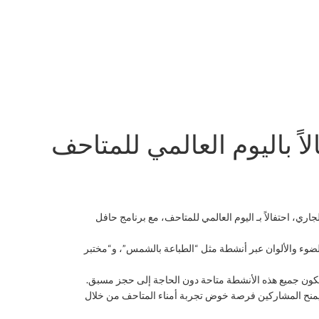
لاً باليوم العالمي للمتاحف
ليمية مميزة، أعلن متحف التاريخ الطبيعي أبوظبي عن إتاحة الدخول المجاني لجميع الزوار خلال الفترة من 16 إلى 18 مايو الجاري، احتفالاً بـ اليوم العالمي للمتاحف، مع برنامج حافل
تبطة بالضوء والألوان عبر أنشطة مثل “الطباعة بالشمس”، و“مختبر
تكون جميع هذه الأنشطة متاحة دون الحاجة إلى حجز مسبق.
ذي يمنح المشاركين فرصة خوض تجربة أمناء المتاحف من خلال