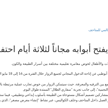
لعالمي للمتاحف
 أبوابه مجاناً لثلاثة أيام احتفا
لات والأطفال لخوض مغامرة تعليمية مختلفة بين أسرار الطبيعة والكون.
في مبادرة ثقافية وتع
عة من الورش التي تجمع بين الترفيه والمعرفة، حيث سيتمكن الزوار من خوض تجارب عملية مر
النجمية”، إلى جانب تجربة “سفاري الظلال” الممتدة طوال اليوم.
ح للمشاركين تصميم أشكال مستوحاة من الطبيعة بأسلوب إبداعي وتطبيقي، فيما س
كشف أسرار العمل داخل المتاحف وخلف الكواليس، عبر نشاط “إنشاء معرض مصغر”، ال