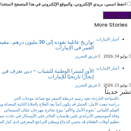
احفظ اسمي، بريدي الإلكتروني، والموقع الإلكتروني في هذا المتصفح لاستخدامه
More Stories
أخبار الإمارات
تواريخ عائلية تقوده إلى 30 ملي
العمر في الإمارات
يوليو 14, 2026
فريق التحرير
أخبار الإمارات
الأوركسترا الوطنية للشباب – دبي تعزف في ف
إنجازًا تاريخيًا للإمارات
يوليو 11, 2026
فريق التحرير
نشر حديثاُ
«السياحة الباردة» تعيد رسم خريطة السفر مع تصاعد موجات الحر
دراسة تبعث الأمل: الحمل قد يكون آمناً بعد العلاج بالخلايا التائية المعدلة وراث
الفيلم اللبناني “نجوم الأمل والألم” يتوج بجائزة مهرجان عمّان السينمائي
وفاة الموسيقي الأيرلندي غلين هانسارد الحائز على الأوسكار في حادث سي
تنظيم أوقات الطعام قد يحمي الدماغ ويبطئ التراجع المعرفي لدى كبار ال