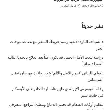
يوليو 26, 2026
فريق التحرير
نشر حديثاُ
«السياحة الباردة» تعيد رسم خريطة السفر مع تصاعد موجات
الحر
دراسة تبعث الأمل: الحمل قد يكون آمناً بعد العلاج بالخلايا التائية
المعدلة وراثياً
الفيلم اللبناني “نجوم الأمل والألم” يتوج بجائزة مهرجان عمّان
السينمائي
وفاة الموسيقي الأيرلندي غلين هانسارد الحائز على الأوسكار
في حادث سير
تنظيم أوقات الطعام قد يحمي الدماغ ويبطئ التراجع المعرفي