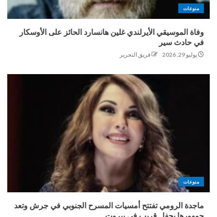
منوعات
وفاة الموسيقي الأيرلندي غلين هانسارد الحائز على الأوسكار
في حادث سير
يوليو 29, 2026
فريق التحرير
منوعات
ماجدة الرومي تفتتح أمسيات المسرح الجنوبي في جرش وتعد
جمهورها بحفل قريب في بيروت