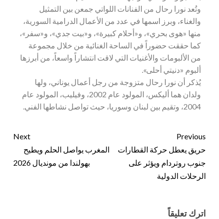
وتُعد نورا رحال من الفنانات اللواتي جمعن بين التمثيل
والغناء، وبرز اسمها في عدد من الأعمال الدرامية السورية،
منها «هوى بحري»، و«أحلام كبيرة»، و«بيت جدي»، و«سفر»،
كما حققت حضوراً في الساحة الغنائية من خلال مجموعة
من الألبومات والأغنيات التي لاقت انتشاراً واسعاً، من أبرزها
ألبوم «دنيتي أحلى».
يُذكر أن نورا رحال متزوجة من رجل أعمال يوناني، ولها
ولدان هما أليكس، المولود عام 2002، وفيليب، المولود عام
2004، وتقيم بين لبنان وسوريا، حيث تواصل نشاطها الفني.
Next
Previous
حريق يعطل حركة القطارات
المغرب يواصل الحلم ويطيح
جنوب روتردام ويؤثر على
بهولندا من مونديال 2026
الرحلات الدولية
اترك تعليقاً