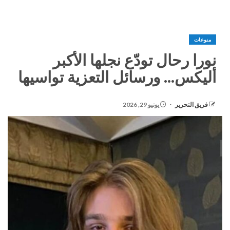
منوعات
نورا رحال تودّع نجلها الأكبر
أليكس… ورسائل التعزية تواسيها
فريق التحرير
يونيو 29, 2026