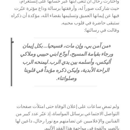
واختارت رحال أن تنعى ابنها عبر حسابها على إنستغرام،
حيث شاركت صوراً له، وأرفقتها برسالة وداع مؤثرة عبّرت
فيها عن إيمانها العميق وتسليمها بقضاء الله، مؤكدة أن ذكراه
ستبقى حاضرة في قلوب محبيه.
وقالت في رسالتها:
«من آمن بي، وإن مات، فسيحيا… بكل إيمان
ورجاء بقيامة المسيح، أودّع ابني حبيبي وملاكي
أليكس، وأسلمه بين يدي الرب. ليمنحه الرب
الراحة الأبدية، وليكن ذكره مؤبداً في قلوبنا
وصلواتنا».
ولم تمضِ ساعات على إعلان الوفاة حتى امتلأت صفحات
التواصل الاجتماعي برسائل المواساة، إذ عبّر عدد كبير من
الفنانين والإعلاميين عن تضامنهم مع نورا رحال، داعين لها
بالصبر والقوة في مواجهة هذا الفقد الأليم.