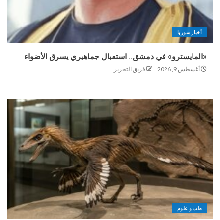
أخبار سوريا
«المايسترو» في دمشق.. استقبال جماهيري يسرق الأضواء
أغسطس 9, 2026
فريق التحرير
طب و علوم