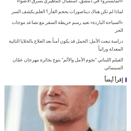
«المايسترو» في دمشق.. استقبال جماهيري يسرق الأضواء
لماذا لم تكن هناك ديناصورات بحجم الفأر؟ العلم يكشف السر
«السياحة الباردة» تعيد رسم خريطة السفر مع تصاعد موجات
الحر
دراسة تبعث الأمل: الحمل قد يكون آمناً بعد العلاج بالخلايا التائية
المعدلة وراثياً
الفيلم اللبناني “نجوم الأمل والألم” يتوج بجائزة مهرجان عمّان
السينمائي
إقرأ أيضاُ