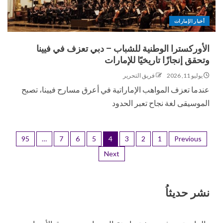
أخبار الإمارات
الأوركسترا الوطنية للشباب – دبي تعزف في فيينا
وتحقق إنجازًا تاريخيًا للإمارات
يوليو 11, 2026
فريق التحرير
عندما تعزف المواهب الإماراتية في أعرق مسارح فيينا، تصبح
الموسيقى لغة نجاح تعبر الحدود
95
…
7
6
5
4
3
2
1
Previous
Next
نشر حديثاُ