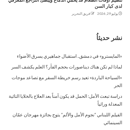
تنظيم أوقات الطعام قد يحمي الدماغ ويبطئ التراجع المعرفي
لدى كبار السن
يوليو 29, 2026
فريق التحرير
نشر حديثاُ
«المايسترو» في دمشق.. استقبال جماهيري يسرق الأضواء
لماذا لم تكن هناك ديناصورات بحجم الفأر؟ العلم يكشف السر
«السياحة الباردة» تعيد رسم خريطة السفر مع تصاعد موجات
الحر
دراسة تبعث الأمل: الحمل قد يكون آمناً بعد العلاج بالخلايا التائية
المعدلة وراثياً
الفيلم اللبناني “نجوم الأمل والألم” يتوج بجائزة مهرجان عمّان
السينمائي